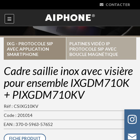
CONTACTER
IXG - PROTOCOLE SIP
PLATINES VIDÉO IP
AVEC APPLICATION
PROTOCOLE SIP AVEC
SMARTPHONE
BOUCLE MAGNÉTIQUE
Cadre saillie inox avec visière
pour ensemble IXGDM710K
+ PIXGDM710KV
Réf : CSIXG10KV
Code : 201014
EAN : 370-0-5963-57652
FICHE PRODUIT