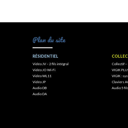
Plan du site
RÉSIDENTIEL
COLLEC
Vidéo JV – 2 fils intégral
Collectif –
Vidéo JO Wi-Fi
VIGIK PLU
Vidéo WL11
VIGIK : s
Vidéo JP
Claviers A
Audio DB
Audio 5 fil
Audio DA