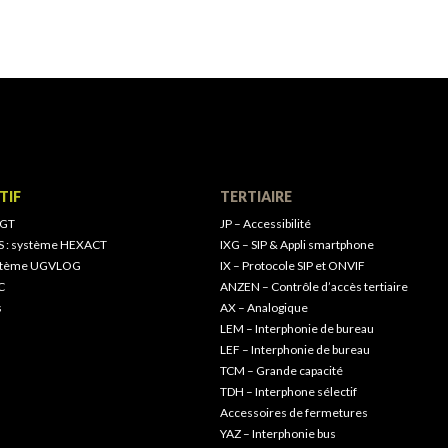
TIF
TERTIAIRE
 GT
JP – Accessibilité
S : système HEXACT
IXG – SIP & Appli smartphone
ystème UGVLOG
IX – Protocole SIP et ONVIF
C
ANZEN – Contrôle d’accès tertiaire
s
AX – Analogique
LEM – Interphonie de bureau
LEF – Interphonie de bureau
TCM – Grande capacité
TDH – Interphone sélectif
Accessoires de fermetures
YAZ – Interphonie bus