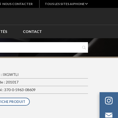
NOUS
CONTACTER
TOUS LES SITES AIPHONE
ITÉS
CONTACT
 : IXGWTLI
e : 201017
 : 370-0-5963-08609
FICHE PRODUIT
Em