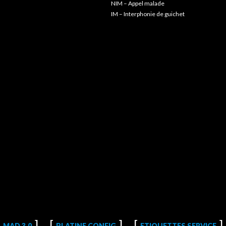
NIM – Appel malade
IM – Interphonie de guichet
MAD 3.0
PLATINE CONFIG
ETIQUETTES SERVICE