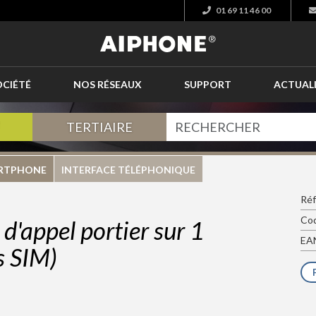
01 69 11 46 00
OCIÉTÉ
NOS RÉSEAUX
SUPPORT
ACTUAL
TERTIAIRE
ARTPHONE
INTERFACE TÉLÉPHONIQUE
Réf
Cod
 d'appel portier sur 1
EAN
s SIM)