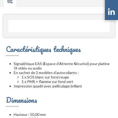
Caractéristiques techniques
Signalétique EAS (
E
space d'
A
ttente
S
écurisé) pour platine
IX vidéo ou audio
En sachet de 2 modèles d'autocollants :
1 x SOS blanc sur fond rouge
1 x PMR + flamme sur fond vert
Impression quadri avec pelliculage brillant
Dimensions
Hauteur : 50,00 mm