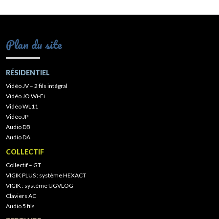
Plan du site
RÉSIDENTIEL
Vidéo JV – 2 fils intégral
Vidéo JO Wi-Fi
Vidéo WL11
Vidéo JP
Audio DB
Audio DA
COLLECTIF
Collectif – GT
VIGIK PLUS : système HEXACT
VIGIK : système UGVLOG
Claviers AC
Audio 5 fils