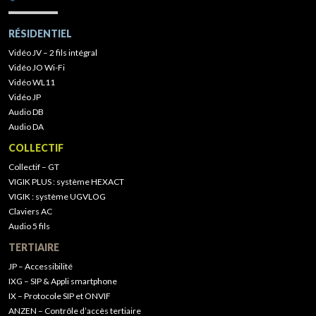
RÉSIDENTIEL
Vidéo JV – 2 fils intégral
Vidéo JO Wi-Fi
Vidéo WL11
Vidéo JP
Audio DB
Audio DA
COLLECTIF
Collectif – GT
VIGIK PLUS : système HEXACT
VIGIK : système UGVLOG
Claviers AC
Audio 5 fils
TERTIAIRE
JP – Accessibilité
IXG – SIP & Appli smartphone
IX – Protocole SIP et ONVIF
ANZEN – Contrôle d’accès tertiaire