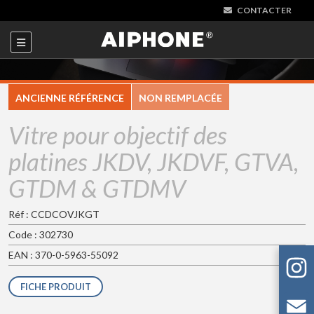
CONTACTER
ANCIENNE RÉFÉRENCE
NON REMPLACÉE
Vitre pour objectif des
platines JKDV, JKDVF, GTVA,
GTDM & GTDMV
Réf : CCDCOVJKGT
Code : 302730
EAN : 370-0-5963-55092
FICHE PRODUIT