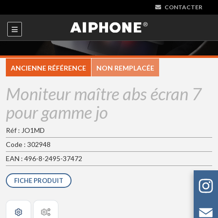
CONTACTER
ANCIENNE RÉFÉRENCE
NON REMPLACÉE
Moniteur maître abs écran 7
pour gamme jo
Réf : JO1MD
Code : 302948
EAN : 496-8-2495-37472
FICHE PRODUIT