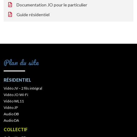
Documentation JO pour le particulier
Guide résidentiel
Plan du site
RÉSIDENTIEL
Vidéo JV – 2 fils intégral
Vidéo JO Wi-Fi
Vidéo WL11
Vidéo JP
Audio DB
Audio DA
COLLECTIF