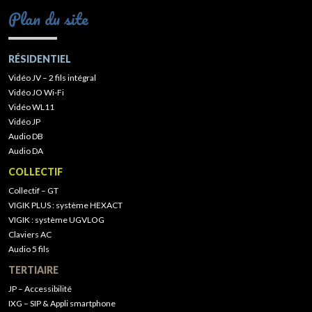
Plan du site
RÉSIDENTIEL
Vidéo JV – 2 fils intégral
Vidéo JO Wi-Fi
Vidéo WL11
Vidéo JP
Audio DB
Audio DA
COLLECTIF
Collectif – GT
VIGIK PLUS : système HEXACT
VIGIK : système UGVLOG
Claviers AC
Audio 5 fils
TERTIAIRE
JP – Accessibilité
IXG – SIP & Appli smartphone