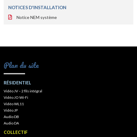
NOTICES D'INSTALLATION
Notice NEM système
Plan du site
RÉSIDENTIEL
Vidéo JV – 2 fils intégral
Vidéo JO Wi-Fi
Vidéo WL11
Vidéo JP
Audio DB
Audio DA
COLLECTIF