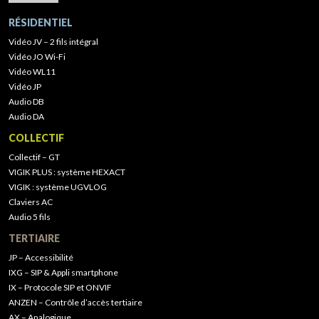
RÉSIDENTIEL
Vidéo JV – 2 fils intégral
Vidéo JO Wi-Fi
Vidéo WL11
Vidéo JP
Audio DB
Audio DA
COLLECTIF
Collectif – GT
VIGIK PLUS : système HEXACT
VIGIK : système UGVLOG
Claviers AC
Audio 5 fils
TERTIAIRE
JP – Accessibilité
IXG – SIP & Appli smartphone
IX – Protocole SIP et ONVIF
ANZEN – Contrôle d’accès tertiaire
AX – Analogique