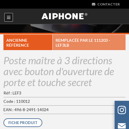
CONTACTER
ANCIENNE
REMPLACÉE PAR LE
111203 -
RÉFÉRENCE
LEF3LB
Poste maître à 3 directions
avec bouton d'ouverture de
porte et touche secret
Réf : LEF3
Code : 110012
EAN : 496-8-2491-14024
FICHE PRODUIT