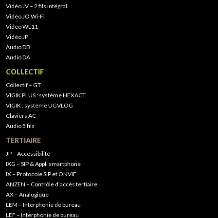
Vidéo JV – 2 fils intégral
Vidéo JO Wi-Fi
Vidéo WL11
Vidéo JP
Audio DB
Audio DA
COLLECTIF
Collectif – GT
VIGIK PLUS : système HEXACT
VIGIK : système UGVLOG
Claviers AC
Audio 5 fils
TERTIAIRE
JP – Accessibilité
IXG – SIP & Appli smartphone
IX – Protocole SIP et ONVIF
ANZEN – Contrôle d’accès tertiaire
AX – Analogique
LEM – Interphonie de bureau
LEF – Interphonie de bureau