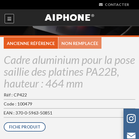
CONTACTER
ANCIENNE RÉFÉRENCE
NON REMPLACÉE
Cadre aluminium pour la pose
saillie des platines PA22B,
hauteur : 464 mm
Réf : CP422
Code : 100479
EAN : 370-0-5963-50851
FICHE PRODUIT