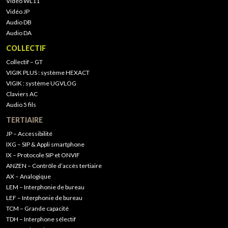
Vidéo WL11
Vidéo JP
Audio DB
Audio DA
COLLECTIF
Collectif – GT
VIGIK PLUS : système HEXACT
VIGIK : système UGVLOG
Claviers AC
Audio 5 fils
TERTIAIRE
JP – Accessibilité
IXG – SIP & Appli smartphone
IX – Protocole SIP et ONVIF
ANZEN – Contrôle d’accès tertiaire
AX – Analogique
LEM – Interphonie de bureau
LEF – Interphonie de bureau
TCM – Grande capacité
TDH – Interphone sélectif