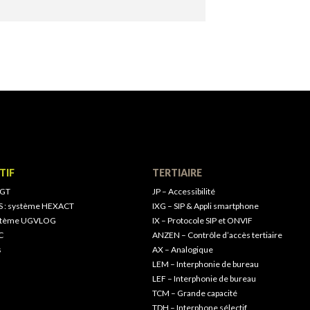
TIF
TERTIAIRE
 GT
JP – Accessibilité
S : système HEXACT
IXG – SIP & Appli smartphone
ystème UGVLOG
IX – Protocole SIP et ONVIF
C
ANZEN – Contrôle d’accès tertiaire
s
AX – Analogique
LEM – Interphonie de bureau
LEF – Interphonie de bureau
TCM – Grande capacité
TDH – Interphone sélectif