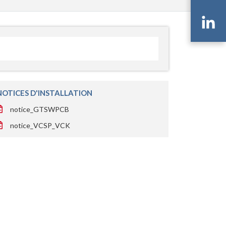
Li
NOTICES D'INSTALLATION
notice_GTSWPCB
notice_VCSP_VCK