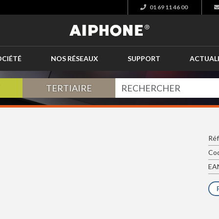
01 69 11 46 00
OCIÉTÉ
NOS RÉSEAUX
SUPPORT
ACTUAL
TERTIAIRE
Réf
Cod
EAN