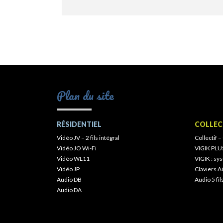
Plan du site
RÉSIDENTIEL
COLLEC
Vidéo JV – 2 fils intégral
Collectif –
Vidéo JO Wi-Fi
VIGIK PLU
Vidéo WL11
VIGIK : s
Vidéo JP
Claviers A
Audio DB
Audio 5 fil
Audio DA