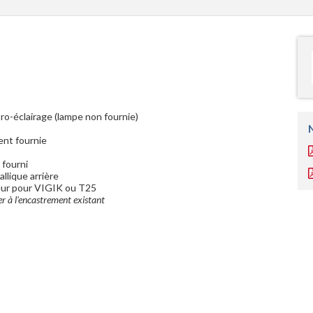
o-éclairage (lampe non fournie)
ent fournie
 fourni
llique arrière
eur pour VIGIK ou T25
er à l'encastrement existant