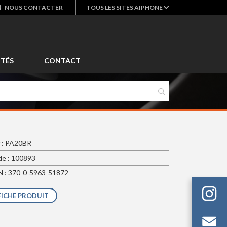
NOUS
CONTACTER
TOUS LES SITES AIPHONE
ITÉS
CONTACT
 : PA20BR
e : 100893
 : 370-0-5963-51872
FICHE PRODUIT
Em