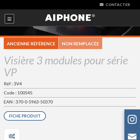
CONTACTER
ANCIENNE RÉFÉRENCE
NON REMPLACÉE
Visière 3 modules pour série
VP
Réf : 3V4
Code : 100545
EAN : 370-0-5963-50370
FICHE PRODUIT