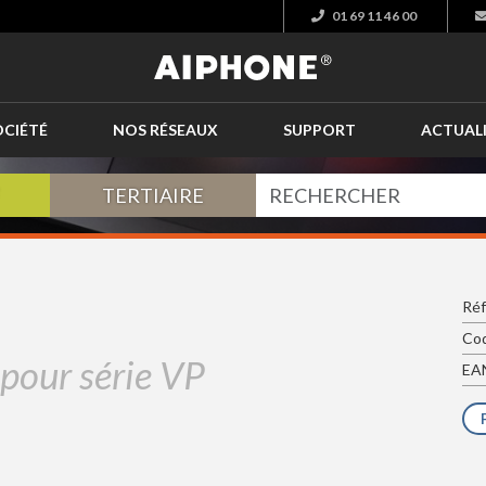
01 69 11 46 00
OCIÉTÉ
NOS RÉSEAUX
SUPPORT
ACTUAL
TERTIAIRE
Réf
Cod
 pour série VP
EAN