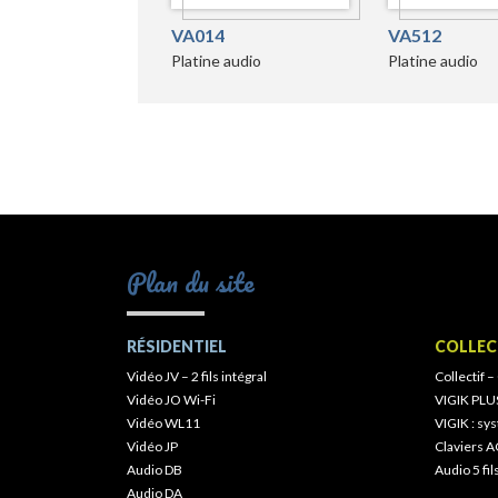
VA014
VA512
Platine audio
Platine audio
Plan du site
RÉSIDENTIEL
COLLEC
Vidéo JV – 2 fils intégral
Collectif –
Vidéo JO Wi-Fi
VIGIK PLU
Vidéo WL11
VIGIK : s
Vidéo JP
Claviers A
Audio DB
Audio 5 fil
Audio DA