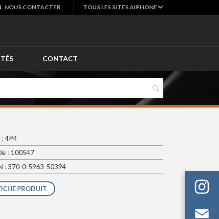
NOUS
CONTACTER
TOUS LES SITES AIPHONE
ITÉS
CONTACT
 : 4P4
e : 100547
 : 370-0-5963-50394
FICHE PRODUIT
Em