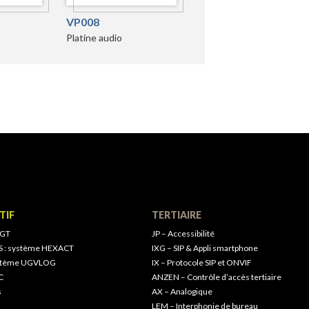
VP008
Platine audio
TIF
TERTIAIRE
 GT
JP – Accessibilité
S : système HEXACT
IXG – SIP & Appli smartphone
ystème UGVLOG
IX – Protocole SIP et ONVIF
C
ANZEN – Contrôle d’accès tertiaire
s
AX – Analogique
LEM – Interphonie de bureau