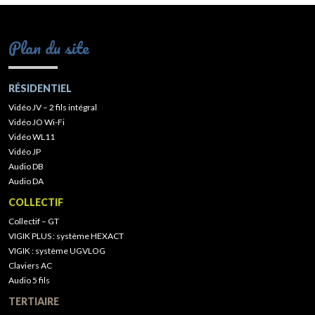
Plan du site
RÉSIDENTIEL
Vidéo JV – 2 fils intégral
Vidéo JO Wi-Fi
Vidéo WL11
Vidéo JP
Audio DB
Audio DA
COLLECTIF
Collectif – GT
VIGIK PLUS : système HEXACT
VIGIK : système UGVLOG
Claviers AC
Audio 5 fils
TERTIAIRE