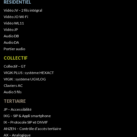
RÉSIDENTIEL
Vidéo JV – 2 fils intégral
Vidéo JO Wi-Fi
Vidéo WL11
Vidéo JP
Audio DB
Audio DA
Portier audio
COLLECTIF
Collectif – GT
VIGIK PLUS : système HEXACT
VIGIK : système UGVLOG
Claviers AC
Audio 5 fils
TERTIAIRE
JP – Accessibilité
IXG – SIP & Appli smartphone
IX – Protocole SIP et ONVIF
ANZEN – Contrôle d’accès tertiaire
AX – Analogique