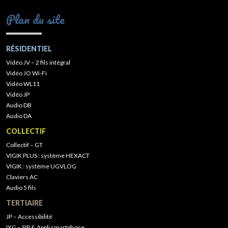
Plan du site
RÉSIDENTIEL
Vidéo JV – 2 fils intégral
Vidéo JO Wi-Fi
Vidéo WL11
Vidéo JP
Audio DB
Audio DA
COLLECTIF
Collectif – GT
VIGIK PLUS : système HEXACT
VIGIK : système UGVLOG
Claviers AC
Audio 5 fils
TERTIAIRE
JP – Accessibilité
IXG – SIP & Appli smartphone