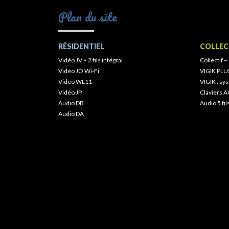
Plan du site
RÉSIDENTIEL
COLLEC
Vidéo JV – 2 fils intégral
Collectif –
Vidéo JO Wi-Fi
VIGIK PLU
Vidéo WL11
VIGIK : s
Vidéo JP
Claviers A
Audio DB
Audio 5 fil
Audio DA