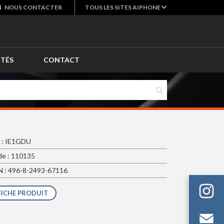
NOUS
CONTACTER
TOUS LES SITES AIPHONE
ITÉS
CONTACT
 : IE1GDU
e : 110135
 : 496-8-2493-67116
FICHE PRODUIT
Em