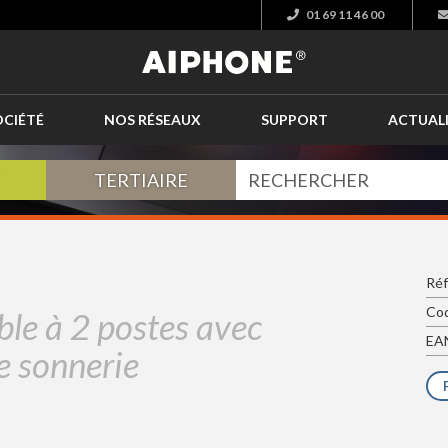
01 69 11 46 00
OCIÉTÉ
NOS RÉSEAUX
SUPPORT
ACTUAL
TERTIAIRE
Réf
Cod
ble à 2 postes avec
EAN
e sonnerie