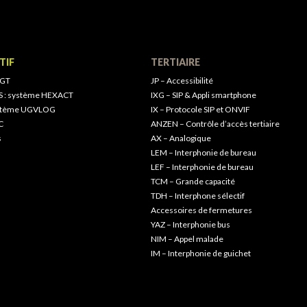
TIF
TERTIAIRE
 GT
JP – Accessibilité
S : système HEXACT
IXG – SIP & Appli smartphone
ystème UGVLOG
IX – Protocole SIP et ONVIF
C
ANZEN – Contrôle d’accès tertiaire
s
AX – Analogique
LEM – Interphonie de bureau
LEF – Interphonie de bureau
TCM – Grande capacité
TDH – Interphone sélectif
Accessoires de fermetures
YAZ – Interphonie bus
NIM – Appel malade
IM – Interphonie de guichet