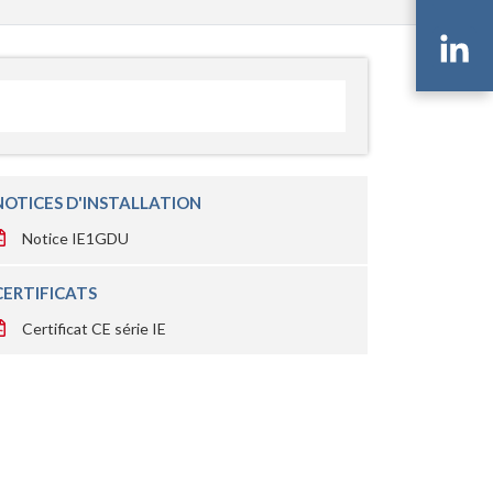
Li
NOTICES D'INSTALLATION
Notice IE1GDU
CERTIFICATS
Certificat CE série IE