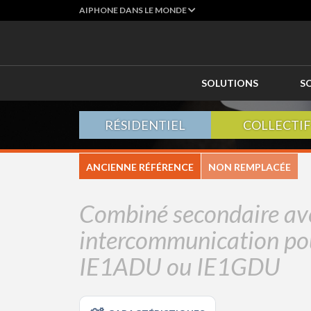
AIPHONE DANS LE MONDE
SOLUTIONS
S
RÉSIDENTIEL
COLLECTIF
ANCIENNE RÉFÉRENCE
NON REMPLACÉE
Combiné secondaire av
intercommunication p
IE1ADU ou IE1GDU