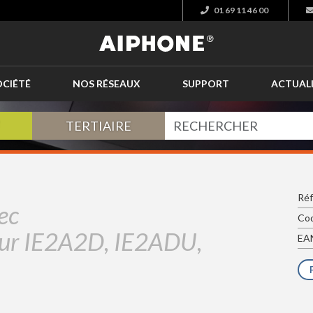
01 69 11 46 00
OCIÉTÉ
NOS RÉSEAUX
SUPPORT
ACTUAL
TERTIAIRE
Réf
ec
Cod
our IE2A2D, IE2ADU,
EAN