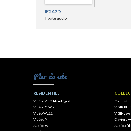
IE2A2D
Poste audio
Plan du site
RÉSIDENTIEL
COLLEC
Vidéo JV – 2 fils intégral
Collectif –
Vidéo JO Wi-Fi
VIGIK PLU
Vidéo WL11
VIGIK : s
Vidéo JP
Claviers A
Audio DB
Audio 5 fil