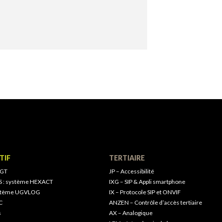
TIF
TERTIAIRE
 GT
JP – Accessibilité
S : système HEXACT
IXG – SIP & Appli smartphone
ystème UGVLOG
IX – Protocole SIP et ONVIF
C
ANZEN – Contrôle d’accès tertiaire
s
AX – Analogique