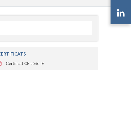
Li
CERTIFICATS
Certificat CE série IE