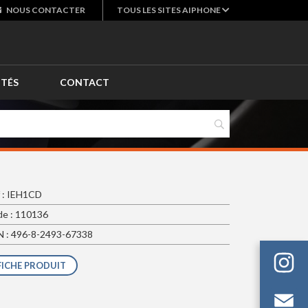
NOUS
CONTACTER
TOUS LES SITES AIPHONE
ITÉS
CONTACT
 : IEH1CD
e : 110136
 : 496-8-2493-67338
FICHE PRODUIT
Em