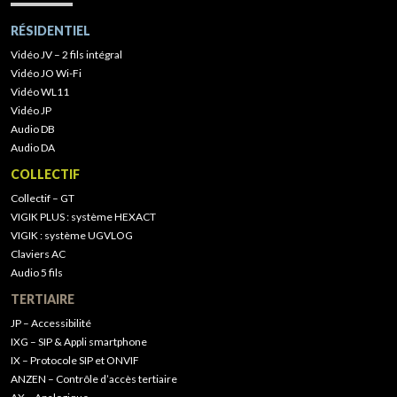
RÉSIDENTIEL
Vidéo JV – 2 fils intégral
Vidéo JO Wi-Fi
Vidéo WL11
Vidéo JP
Audio DB
Audio DA
COLLECTIF
Collectif – GT
VIGIK PLUS : système HEXACT
VIGIK : système UGVLOG
Claviers AC
Audio 5 fils
TERTIAIRE
JP – Accessibilité
IXG – SIP & Appli smartphone
IX – Protocole SIP et ONVIF
ANZEN – Contrôle d’accès tertiaire