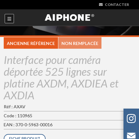
CONTACTER
ANCIENNE RÉFÉRENCE
NON REMPLACÉE
Interface pour caméra
déportée 525 lignes sur
platine AXDM, AXDIEA et
AXDIA
Réf : AXAV
Code : 110965
EAN : 370-0-5963-00016
FICHE PRODUIT