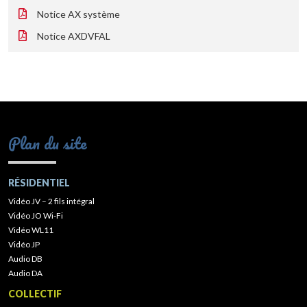
Notice AX système
Notice AXDVFAL
Plan du site
RÉSIDENTIEL
Vidéo JV – 2 fils intégral
Vidéo JO Wi-Fi
Vidéo WL11
Vidéo JP
Audio DB
Audio DA
COLLECTIF