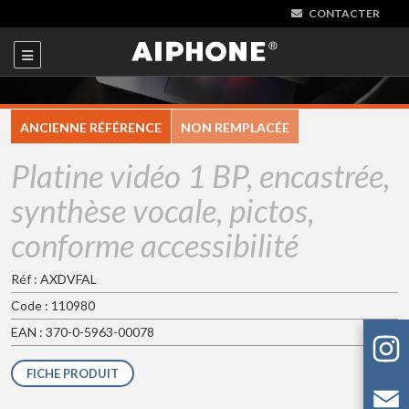
CONTACTER
ANCIENNE RÉFÉRENCE
NON REMPLACÉE
Platine vidéo 1 BP, encastrée,
synthèse vocale, pictos,
conforme accessibilité
Réf : AXDVFAL
Code : 110980
EAN : 370-0-5963-00078
FICHE PRODUIT