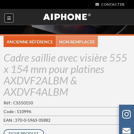
CONTACTER
ANCIENNE RÉFÉRENCE
NON REMPLACÉE
Cadre saillie avec visière 555
x 154 mm pour platines
AXDVF2ALBM &
AXDVF4ALBM
Réf : CS550150
Code : 110996
EAN : 370-0-5963-05882
FICHE PRODUIT