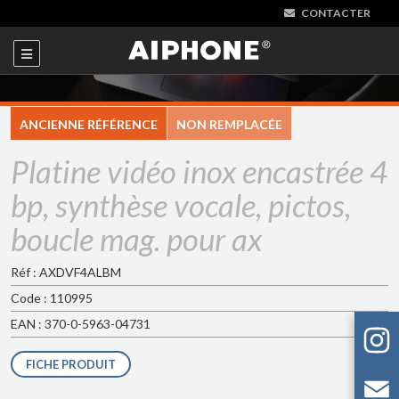
CONTACTER
ANCIENNE RÉFÉRENCE
NON REMPLACÉE
Platine vidéo inox encastrée 4
bp, synthèse vocale, pictos,
boucle mag. pour ax
Réf : AXDVF4ALBM
Code : 110995
EAN : 370-0-5963-04731
FICHE PRODUIT