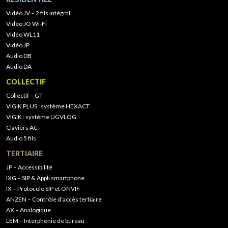
Vidéo JV – 2 fils intégral
Vidéo JO Wi-Fi
Vidéo WL11
Vidéo JP
Audio DB
Audio DA
COLLECTIF
Collectif – GT
VIGIK PLUS : système HEXACT
VIGIK : système UGVLOG
Claviers AC
Audio 5 fils
TERTIAIRE
JP – Accessibilité
IXG – SIP & Appli smartphone
IX – Protocole SIP et ONVIF
ANZEN – Contrôle d’accès tertiaire
AX – Analogique
LEM – Interphonie de bureau