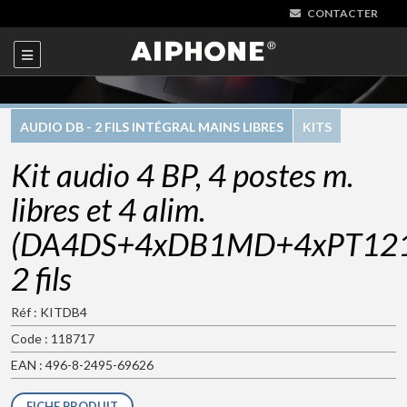
CONTACTER
AUDIO DB - 2 FILS INTÉGRAL MAINS LIBRES
KITS
Kit audio 4 BP, 4 postes m.
libres et 4 alim.
(DA4DS+4xDB1MD+4xPT121
2 fils
Réf : KITDB4
Code : 118717
EAN : 496-8-2495-69626
FICHE PRODUIT