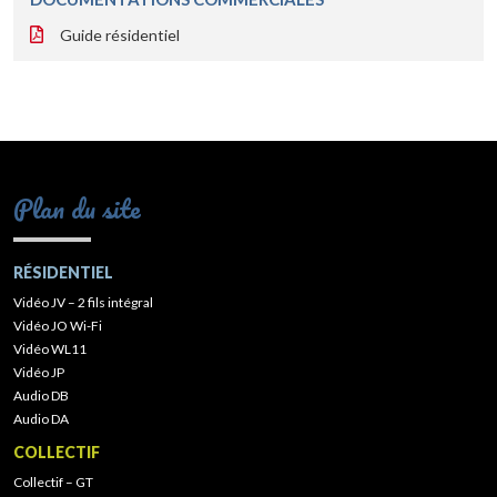
Guide résidentiel
Plan du site
RÉSIDENTIEL
Vidéo JV – 2 fils intégral
Vidéo JO Wi-Fi
Vidéo WL11
Vidéo JP
Audio DB
Audio DA
COLLECTIF
Collectif – GT