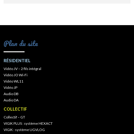
Plan du site
RÉSIDENTIEL
Vidéo JV – 2 fils intégral
Vidéo JO Wi-Fi
Vidéo WL11
Vidéo JP
Audio DB
Audio DA
COLLECTIF
Collectif – GT
VIGIK PLUS : système HEXACT
VIGIK : système UGVLOG