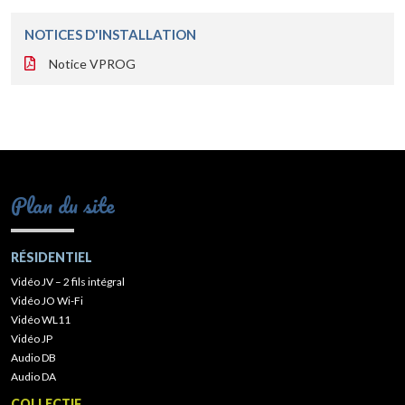
NOTICES D'INSTALLATION
Notice VPROG
Plan du site
RÉSIDENTIEL
Vidéo JV – 2 fils intégral
Vidéo JO Wi-Fi
Vidéo WL11
Vidéo JP
Audio DB
Audio DA
COLLECTIF