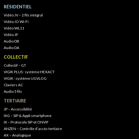
RÉSIDENTIEL
Vidéo JV – 2 fils intégral
Vidéo JO Wi-Fi
Vidéo WL11
Vidéo JP
Audio DB
Audio DA
COLLECTIF
Collectif – GT
VIGIK PLUS : système HEXACT
VIGIK : système UGVLOG
Claviers AC
Audio 5 fils
TERTIAIRE
JP – Accessibilité
IXG – SIP & Appli smartphone
IX – Protocole SIP et ONVIF
ANZEN – Contrôle d’accès tertiaire
AX – Analogique