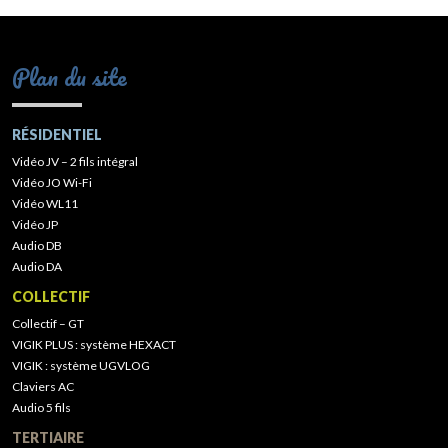
Plan du site
RÉSIDENTIEL
Vidéo JV – 2 fils intégral
Vidéo JO Wi-Fi
Vidéo WL11
Vidéo JP
Audio DB
Audio DA
COLLECTIF
Collectif – GT
VIGIK PLUS : système HEXACT
VIGIK : système UGVLOG
Claviers AC
Audio 5 fils
TERTIAIRE