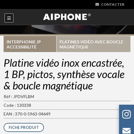
CONTACTER
INTERPHONIE JP
PLATINES VIDÉO AVEC BOUCLE
ACCESSIBILITÉ
MAGNÉTIQUE
Platine vidéo inox encastrée,
1 BP, pictos, synthèse vocale
& boucle magnétique
Réf : JPDVFLBM
Code : 130338
EAN : 370-0-5963-04649
FICHE PRODUIT