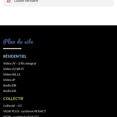
Guide tertiaire
Plan du site
RÉSIDENTIEL
Vidéo JV – 2 fils intégral
Vidéo JO Wi-Fi
Vidéo WL11
Vidéo JP
Audio DB
Audio DA
COLLECTIF
Collectif – GT
VIGIK PLUS : système HEXACT
VIGIK : système UGVLOG