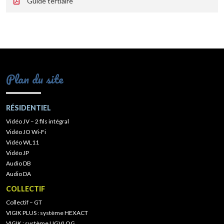
Guide tertiaire
Plan du site
RÉSIDENTIEL
Vidéo JV – 2 fils intégral
Vidéo JO Wi-Fi
Vidéo WL11
Vidéo JP
Audio DB
Audio DA
COLLECTIF
Collectif – GT
VIGIK PLUS : système HEXACT
VIGIK : système UGVLOG