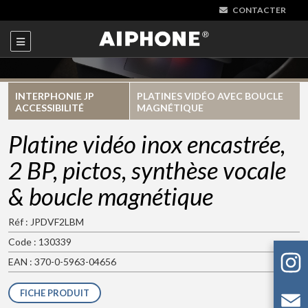
CONTACTER
INTERPHONIE JP
PLATINES VIDÉO AVEC BOUCLE
ACCESSIBILITÉ
MAGNÉTIQUE
Platine vidéo inox encastrée,
2 BP, pictos, synthèse vocale
& boucle magnétique
Réf : JPDVF2LBM
Code : 130339
EAN : 370-0-5963-04656
FICHE PRODUIT