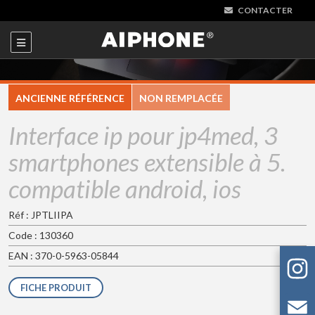
CONTACTER
ANCIENNE RÉFÉRENCE
NON REMPLACÉE
Interface ip pour jp4med, 3
smartphones extensible à 5.
compatible android, ios
Réf : JPTLIIPA
Code : 130360
EAN : 370-0-5963-05844
FICHE PRODUIT