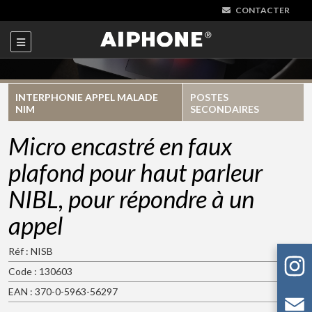
CONTACTER
INTERPHONIE APPEL MALADE
POSTES
NIM
SECONDAIRES
Micro encastré en faux
plafond pour haut parleur
NIBL, pour répondre à un
appel
Réf : NISB
Code : 130603
EAN : 370-0-5963-56297