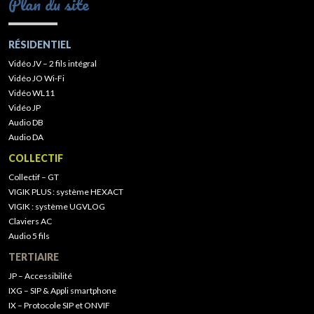
Plan du site
RÉSIDENTIEL
Vidéo JV – 2 fils intégral
Vidéo JO Wi-Fi
Vidéo WL11
Vidéo JP
Audio DB
Audio DA
COLLECTIF
Collectif – GT
VIGIK PLUS : système HEXACT
VIGIK : système UGVLOG
Claviers AC
Audio 5 fils
TERTIAIRE
JP – Accessibilité
IXG – SIP & Appli smartphone
IX – Protocole SIP et ONVIF