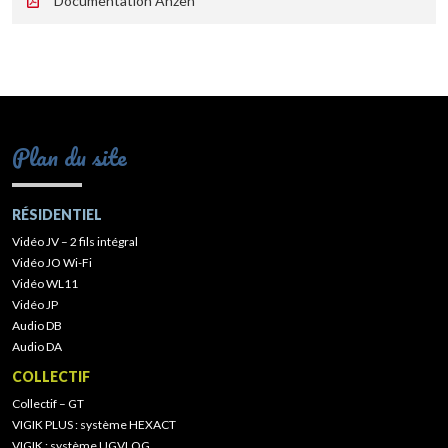
Documentation Anzen
Plan du site
RÉSIDENTIEL
Vidéo JV – 2 fils intégral
Vidéo JO Wi-Fi
Vidéo WL11
Vidéo JP
Audio DB
Audio DA
COLLECTIF
Collectif – GT
VIGIK PLUS : système HEXACT
VIGIK : système UGVLOG