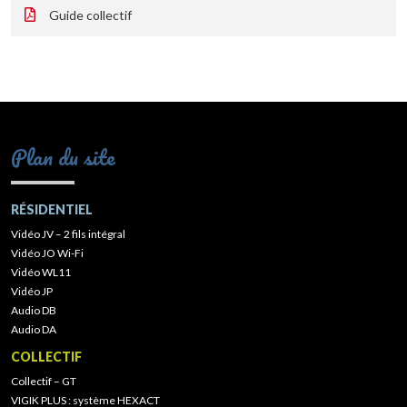
Guide collectif
Plan du site
RÉSIDENTIEL
Vidéo JV – 2 fils intégral
Vidéo JO Wi-Fi
Vidéo WL11
Vidéo JP
Audio DB
Audio DA
COLLECTIF
Collectif – GT
VIGIK PLUS : système HEXACT