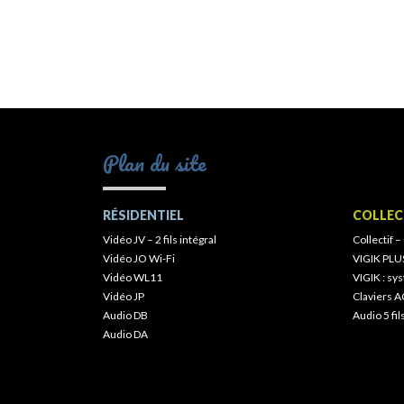
Plan du site
RÉSIDENTIEL
COLLEC
Vidéo JV – 2 fils intégral
Collectif –
Vidéo JO Wi-Fi
VIGIK PLU
Vidéo WL11
VIGIK : s
Vidéo JP
Claviers A
Audio DB
Audio 5 fil
Audio DA