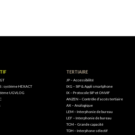
TIF
TERTIAIRE
 GT
JP – Accessibilité
S : système HEXACT
IXG – SIP & Appli smartphone
ystème UGVLOG
IX – Protocole SIP et ONVIF
C
ANZEN – Contrôle d’accès tertiaire
s
AX – Analogique
LEM – Interphonie de bureau
LEF – Interphonie de bureau
TCM – Grande capacité
TDH – Interphone sélectif