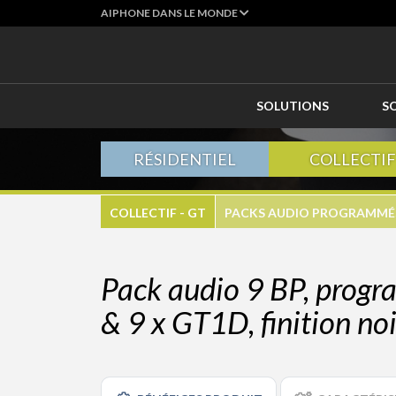
AIPHONE DANS LE MONDE
SOLUTIONS
S
RÉSIDENTIEL
COLLECTIF
COLLECTIF - GT
PACKS AUDIO PROGRAMMÉS 
Pack audio 9 BP, progra
& 9 x GT1D, finition noi