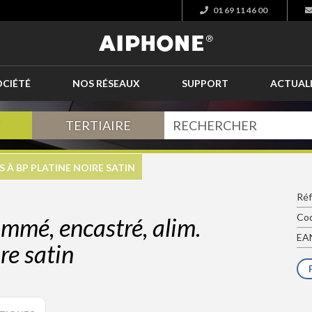
01 69 11 46 00
OCIÉTÉ
NOS RÉSEAUX
SUPPORT
ACTUAL
TERTIAIRE
À BP PLATINE NOIRE SATIN
Ré
Cod
mmé, encastré, alim.
EAN
re satin