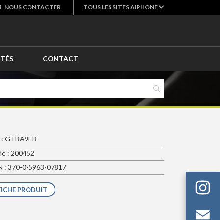
NOUS
CONTACTER
TOUS LES SITES AIPHONE
ITÉS
CONTACT
f : GTBA9EB
e : 200452
 : 370-0-5963-07817
FICHE PRODUIT
Em