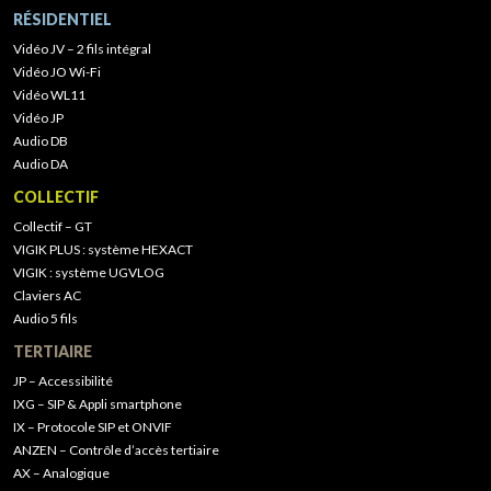
RÉSIDENTIEL
Vidéo JV – 2 fils intégral
Vidéo JO Wi-Fi
Vidéo WL11
Vidéo JP
Audio DB
Audio DA
COLLECTIF
Collectif – GT
VIGIK PLUS : système HEXACT
VIGIK : système UGVLOG
Claviers AC
Audio 5 fils
TERTIAIRE
JP – Accessibilité
IXG – SIP & Appli smartphone
IX – Protocole SIP et ONVIF
ANZEN – Contrôle d’accès tertiaire
AX – Analogique