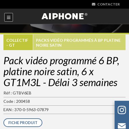
CONTACTER
COLLECTIF
PACKS VIDÉO PROGRAMMÉS À BP PLATINE
- GT
NOIRE SATIN
Pack vidéo programmé 6 BP,
platine noire satin, 6 x
GT1M3L - Délai 3 semaines
Réf : GTBV6EB
Code : 200458
EAN : 370-0-5963-07879
FICHE PRODUIT