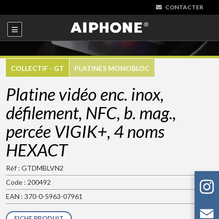
CONTACTER
COLLECTIF - GT
PLATINES MONOBLOC
Platine vidéo enc. inox,
défilement, NFC, b. mag.,
percée VIGIK+, 4 noms
HEXACT
Réf : GTDMBLVN2
Code : 200492
EAN : 370-0-5963-07961
FICHE PRODUIT