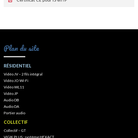
Plan du site
RÉSIDENTIEL
Vidéo JV – 2 fils intégral
Vidéo JO Wi-Fi
Vidéo WL11
Vidéo JP
Audio DB
Audio DA
Portier audio
COLLECTIF
Collectif – GT
VIGIK PLUS : système HEXACT