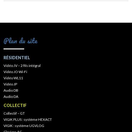
Plan du site
RÉSIDENTIEL
Vidéo JV – 2 fils intégral
Vidéo JO Wi-Fi
Vidéo WL11
Vidéo JP
Audio DB
Audio DA
COLLECTIF
Collectif – GT
VIGIK PLUS : système HEXACT
VIGIK : système UGVLOG
Claviers AC