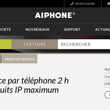
01 69 11 46 00
OCIÉTÉ
NOS RÉSEAUX
SUPPORT
ACTUAL
TERTIAIRE
MISES EN SERVICE
Réf
Cod
ice par téléphone 2 h
EAN
uits IP maximum