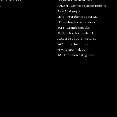
ystème UGVLOG
IX – Protocole SIP et ONVIF
C
ANZEN – Contrôle d’accès tertiaire
s
AX – Analogique
LEM – Interphonie de bureau
LEF – Interphonie de bureau
TCM – Grande capacité
TDH – Interphone sélectif
Accessoires de fermetures
YAZ – Interphonie bus
NIM – Appel malade
IM – Interphonie de guichet