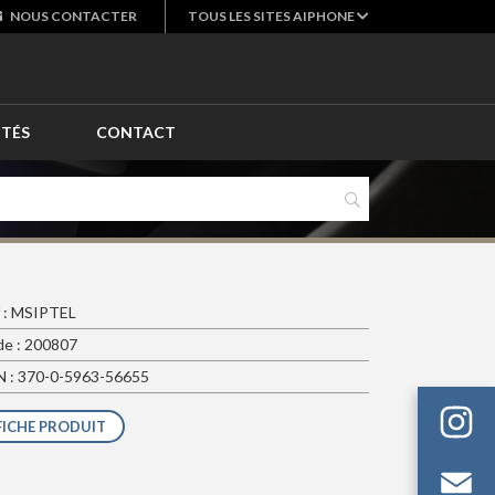
NOUS
CONTACTER
TOUS LES SITES AIPHONE
ITÉS
CONTACT
 : MSIPTEL
e : 200807
 : 370-0-5963-56655
FICHE PRODUIT
Em