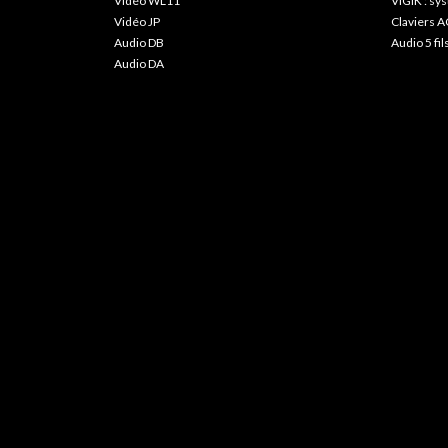
Vidéo WL11
VIGIK : s
Vidéo JP
Claviers A
Audio DB
Audio 5 fil
Audio DA