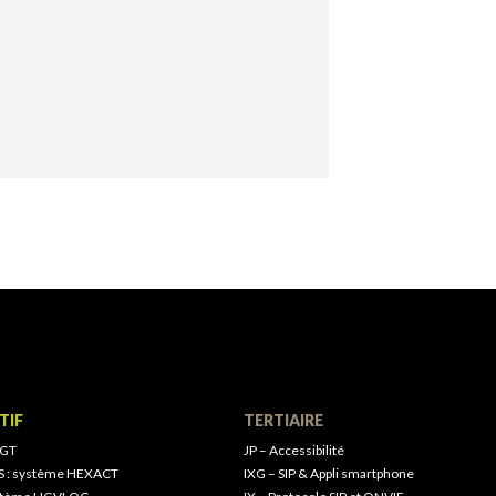
TIF
TERTIAIRE
 GT
JP – Accessibilité
S : système HEXACT
IXG – SIP & Appli smartphone