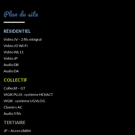
Plan du site
RÉSIDENTIEL
Vidéo JV – 2 fils intégral
Vidéo JO Wi-Fi
Vidéo WL11
Vidéo JP
Audio DB
Audio DA
COLLECTIF
Collectif – GT
VIGIK PLUS : système HEXACT
VIGIK : système UGVLOG
Claviers AC
Audio 5 fils
TERTIAIRE
JP – Accessibilité