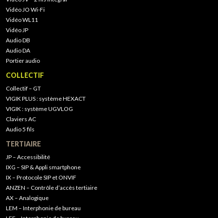
Vidéo JO Wi-Fi
Vidéo WL11
Vidéo JP
Audio DB
Audio DA
Portier audio
COLLECTIF
Collectif – GT
VIGIK PLUS : système HEXACT
VIGIK : système UGVLOG
Claviers AC
Audio 5 fils
TERTIAIRE
JP – Accessibilité
IXG – SIP & Appli smartphone
IX – Protocole SIP et ONVIF
ANZEN – Contrôle d’accès tertiaire
AX – Analogique
LEM – Interphonie de bureau