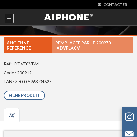
CONTACTER
ANCIENNE
REMPLACÉE PAR LE
200970 -
RÉFÉRENCE
IXDVFLACV
Réf : IXDVFCVBM
Code : 200919
EAN : 370-0-5963-04625
FICHE PRODUIT