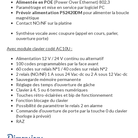
Alimentée en POE
(Power Over Ethernet) 802,3
Paramétrage et mise en service par logiciel PC
Prévoir alimentation PS2420DM
pour alimenter la boucle
magnétique
Contact NO/NF sur la platine
Synthèse vocale avec coupure (appel en cours, parler,
ouverture porte)
Avec module clavier codé AC10U :
Alimentation 12 V / 24 V continu ou alternatif
100 codes programmables par la face avant
60 codes sur relais N°1 / 40 codes sur relais N°2
2 relais (NO/NF) 1 A sous 24 Vac-dc ou 2 A sous 12 Vac-dc
Sauvegarde mémoire permanente
Réglage des temps d'ouverture de gâche
Clavier à 4, 5 ou 6 termes numériques
Touches rétro-éclairées et bip de fonctionnement
Fonction blocage du clavier
Possibilité de paramétrer le relais 2 en alarme
Commande d'ouverture de porte par la touche 0 du clavier
(horloge à prévoir)
RAZ
Dimensions