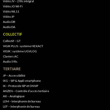
Vidéo JV – 2 fils intégral
Vidéo JO Wi-Fi
Vidéo WL11
Vidéo JP
Audio DB
Audio DA
COLLECTIF
Collectif – GT
VIGIK PLUS : système HEXACT
VIGIK : système UGVLOG
Claviers AC
Audio 5 fils
TERTIAIRE
JP – Accessibilité
IXG – SIP & Appli smartphone
IX – Protocole SIP et ONVIF
ANZEN – Contrôle d’accès tertiaire
AX – Analogique
LEM – Interphonie de bureau
LEF – Interphonie de bureau