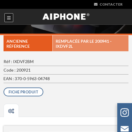
CONTACTER
ANCIENNE
REMPLACÉE PAR LE
200941 -
RÉFÉRENCE
IXDVF2L
Réf : IXDVF2BM
Code : 200921
EAN : 370-0-5963-04748
FICHE PRODUIT