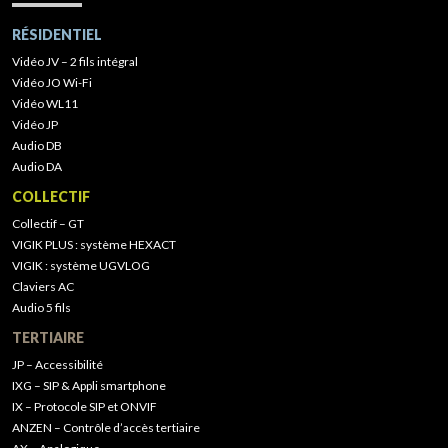
RÉSIDENTIEL
Vidéo JV – 2 fils intégral
Vidéo JO Wi-Fi
Vidéo WL11
Vidéo JP
Audio DB
Audio DA
COLLECTIF
Collectif – GT
VIGIK PLUS : système HEXACT
VIGIK : système UGVLOG
Claviers AC
Audio 5 fils
TERTIAIRE
JP – Accessibilité
IXG – SIP & Appli smartphone
IX – Protocole SIP et ONVIF
ANZEN – Contrôle d’accès tertiaire