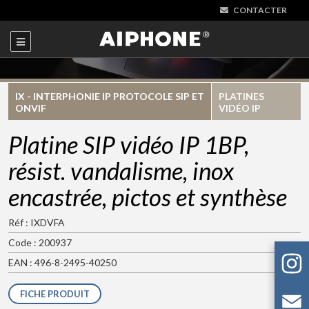
CONTACTER
IX - INTERPHONIE IP PROTOCOLE SIP ET
PLATINES
ONVIF
VIDÉO IP
Platine SIP vidéo IP 1BP,
résist. vandalisme, inox
encastrée, pictos et synthèse
Réf : IXDVFA
Code : 200937
EAN : 496-8-2495-40250
FICHE PRODUIT