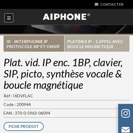
CONTACTER
IX - INTERPHONIE IP
PLATINES IP - 1 APPEL AVEC
PROTOCOLE SIP ET ONVIF
BOUCLE MAGNETIQUE
Plat. vid. IP enc. 1BP, clavier,
SIP, picto, synthèse vocale &
boucle magnétique
Réf : IXDVFLAC
Code : 200944
EAN : 370-0-5963-06094
FICHE PRODUIT