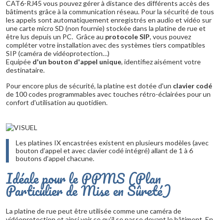
CAT6-RJ45 vous pouvez gérer à distance des différents accès des
bâtiments grâce à la communication réseau. Pour la sécurité de tous
les appels sont automatiquement enregistrés en audio et vidéo sur
une carte micro SD (non fournie) stockée dans la platine de rue et
être lus depuis un PC. Grâce au
protocole SIP
, vous pouvez
compléter votre installation avec des systèmes tiers compatibles
SIP (caméra de vidéoprotection…)
Equipée
d'un bouton d'appel unique
, identifiez aisément votre
destinataire.
Pour encore plus de sécurité, la platine est dotée d'un
clavier codé
de 100 codes programmables avec touches rétro-éclairées pour un
confort d'utilisation au quotidien.
Les platines IX encastrées existent en plusieurs modèles (avec
bouton d’appel et avec clavier codé intégré) allant de 1 à 6
boutons d’appel chacune.
Idéale pour le PPMS (Plan
Particulier de Mise en Sûreté)
La platine de rue peut être utilisée comme une caméra de
vidéoprotection et ainsi voir ce qu’il se passe devant le bâtiment. En