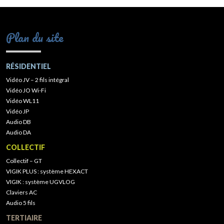
Plan du site
RÉSIDENTIEL
Vidéo JV – 2 fils intégral
Vidéo JO Wi-Fi
Vidéo WL11
Vidéo JP
Audio DB
Audio DA
COLLECTIF
Collectif – GT
VIGIK PLUS : système HEXACT
VIGIK : système UGVLOG
Claviers AC
Audio 5 fils
TERTIAIRE