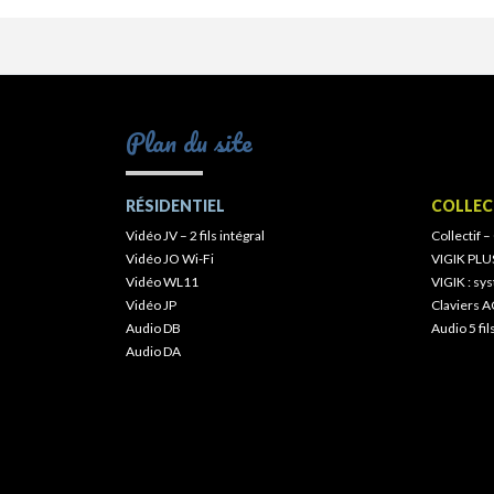
Plan du site
RÉSIDENTIEL
COLLEC
Vidéo JV – 2 fils intégral
Collectif –
Vidéo JO Wi-Fi
VIGIK PLU
Vidéo WL11
VIGIK : s
Vidéo JP
Claviers A
Audio DB
Audio 5 fil
Audio DA