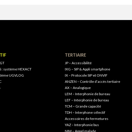
TIF
TERTIAIRE
 GT
JP – Accessibilité
S : système HEXACT
IXG – SIP & Appli smartphone
ystème UGVLOG
IX – Protocole SIP et ONVIF
C
ANZEN – Contrôle d’accès tertiaire
s
AX – Analogique
LEM – Interphonie de bureau
LEF – Interphonie de bureau
TCM – Grande capacité
TDH – Interphone sélectif
Accessoires de fermetures
YAZ – Interphonie bus
NIM – Appel malade