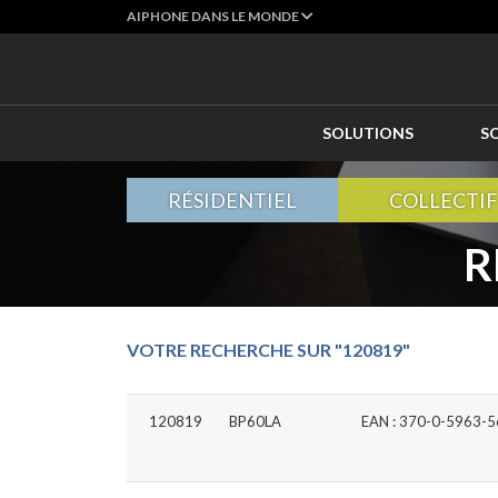
AIPHONE DANS LE MONDE
SOLUTIONS
S
RÉSIDENTIEL
COLLECTIF
R
VOTRE RECHERCHE SUR "120819"
120819
BP60LA
EAN : 370-0-5963-