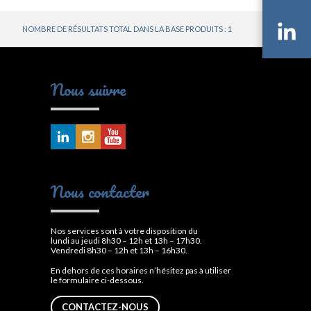
NOMBRE DE RÉSULTATS TOTAL DANS LA BASE PRODUITS : 1
Li
Nous suivre
Nous contacter
Nos services sont à votre disposition du
lundi au jeudi 8h30 – 12h et 13h – 17h30.
Vendredi 8h30 – 12h et 13h – 16h30.
En dehors de ces horaires n’hésitez pas à utiliser
le formulaire ci-dessous.
CONTACTEZ-NOUS