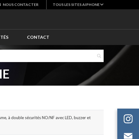
NOUS
CONTACTER
TOUS LES SITES AIPHONE
ITÉS
CONTACT
HE
isme, à double sécurités NO/NF avec LED, buzzer et
Em