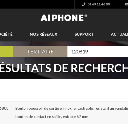
01 69 11 46 00
OCIÉTÉ
NOS RÉSEAUX
SUPPORT
ACTUAL
TERTIAIRE
ÉSULTATS DE RECHERC
56808
Bouton poussoir de sortie en inox, encastrable, résistant au vandal
bouton de contact en saillie, entraxe 67 mm