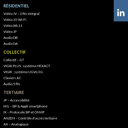
RÉSIDENTIEL
Vidéo JV – 2 fils intégral
Vidéo JO Wi-Fi
Vidéo WL11
Vidéo JP
Audio DB
Audio DA
COLLECTIF
Collectif – GT
VIGIK PLUS : système HEXACT
VIGIK : système UGVLOG
Claviers AC
Audio 5 fils
TERTIAIRE
JP – Accessibilité
IXG – SIP & Appli smartphone
IX – Protocole SIP et ONVIF
ANZEN – Contrôle d’accès tertiaire
AX – Analogique